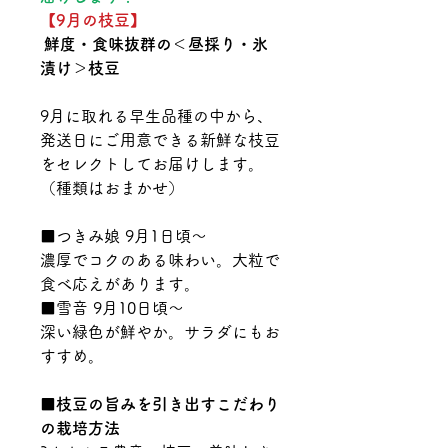
【9月の枝豆】
鮮度・食味抜群の＜昼採り・氷
漬け＞枝豆
9月に取れる早生品種の中から、
発送日にご用意できる新鮮な枝豆
をセレクトしてお届けします。
（種類はおまかせ）
■つきみ娘 9月1日頃～
濃厚でコクのある味わい。大粒で
食べ応えがあります。
■雪音 9月10日頃～
深い緑色が鮮やか。サラダにもお
すすめ。
■枝豆の旨みを引き出すこだわり
の栽培方法