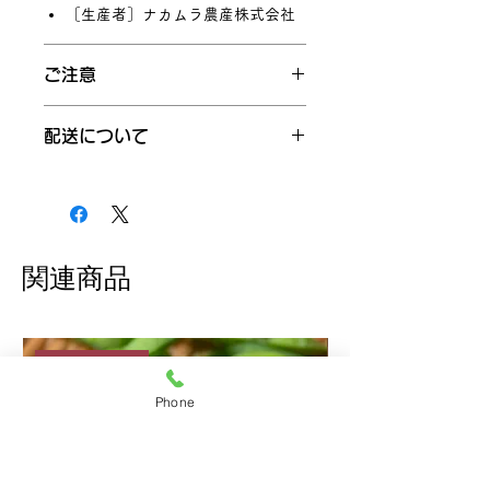
［生産者］ナカムラ農産株式会社
ご注意
冷蔵でお届け。到着後は、すぐに
配送について
中身の状態をご確認のうえ、でき
るだけ早めにお召し上がりくださ
お届け日についてご希望のある方
い。※到着後4日をめどにお召し上
はショッピングカートの配送希望
がりください。
日時欄に記入ください。（9月中の
茹でる際は沸騰したお湯で2～3分
日付を指定ください。）
程度が目安。鮮やかな緑色と甘み
配送はクール便（冷蔵）でお届け
関連商品
を保つため、茹で上がったらすぐ
します
に冷水にとるのがおすすめです。
写真は調理・盛り付けイメージで
す。商品包装・デザインは予告な
季節限定
く変更となる場合があります。
Phone