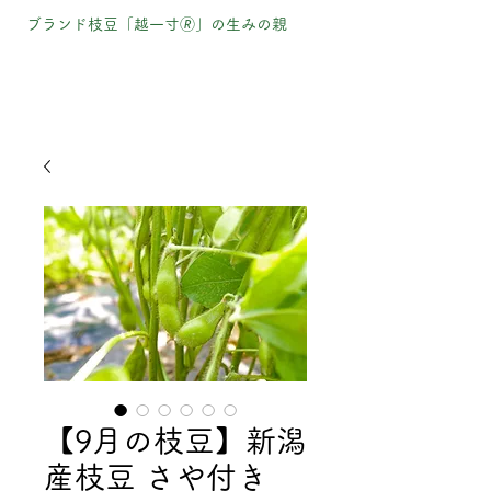
ブランド枝豆「越一寸🄬」の生みの親
長岡市の枝豆農家・ナカムラ農産株式会
社の公式HP／ショップ
ナカムラ農産株式会社
【9月の枝豆】新潟
産枝豆 さや付き