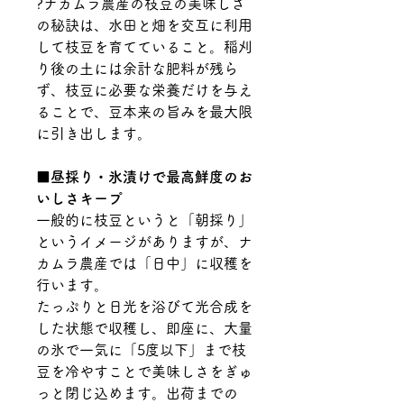
?
ナカムラ農産の枝豆の美味しさ
の秘訣は、水田と畑を交互に利用
して枝豆を育てていること。稲刈
り後の土には余計な肥料が残ら
ず、枝豆に必要な栄養だけを与え
ることで、豆本来の旨みを最大限
に引き出します。
■昼採り・氷漬けで最高鮮度のお
いしさキープ
一般的に枝豆というと「朝採り」
というイメージがありますが、ナ
カムラ農産では「日中」に収穫を
行います。
たっぷりと日光を浴びて光合成を
した状態で収穫し、即座に、大量
の氷で一気に「5度以下」まで枝
豆を冷やすことで美味しさをぎゅ
っと閉じ込めます。出荷までの