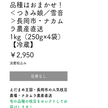
品種はおまかせ！
＜つきみ娘／雪音
＞長岡市・ナカム
ラ農産直送
1kg（250g×4袋）
【冷蔵】
価
￥2,950
格
消費税込み
在庫なし
えだまめ王国・長岡市の人気枝豆
農場・ナカムラ農産直送
旬の品種の枝豆をセレクトしてお
届けします！