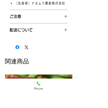
［生産者］ナカムラ農産株式会社
ご注意
冷蔵でお届け。到着後は、すぐに
配送について
中身の状態をご確認のうえ、でき
るだけ早めにお召し上がりくださ
お届け日についてご希望のある方
い。※到着後4日をめどにお召し上
はショッピングカートの配送希望
がりください。
日時欄に記入ください。（10月中
茹でる際は沸騰したお湯で2～3分
の日付を指定ください。）
程度が目安。鮮やかな緑色と甘み
配送はクール便（冷蔵）でお届け
関連商品
を保つため、茹で上がったらすぐ
します
に冷水にとるのがおすすめです。
写真は調理・盛り付けイメージで
す。商品包装・デザインは予告な
季節限定
く変更となる場合があります。
Phone