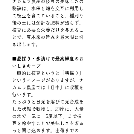
ナカムラ農産の枝豆の美味しさの
秘訣は、水田と畑を交互に利用し
て枝豆を育てていること。稲刈り
後の土には余計な肥料が残らず、
枝豆に必要な栄養だけを与えるこ
とで、豆本来の旨みを最大限に引
き出します。
■昼採り・氷漬けで最高鮮度のお
いしさキープ
一般的に枝豆というと「朝採り」
というイメージがありますが、ナ
カムラ農産では「日中」に収穫を
行います。
たっぷりと日光を浴びて光合成を
した状態で収穫し、即座に、大量
の氷で一気に「5度以下」まで枝
豆を冷やすことで美味しさをぎゅ
っと閉じ込めます。出荷までの