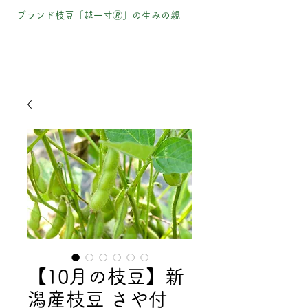
ブランド枝豆「越一寸🄬」の生みの親
長岡市の枝豆農家・ナカムラ農産株式会
社の公式HP／ショップ
ナカムラ農産株式会社
【10月の枝豆】新
潟産枝豆 さや付