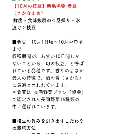
【10月の枝豆】新潟名物 肴豆
（さかなまめ）
鮮度・食味抜群の＜昼採り・氷
漬け＞枝豆
■肴豆 10月1日頃～10月中旬頃
まで
収穫期間が、わずか10日間しか
ないことから「幻の枝豆」と呼ば
れている品種です。香りのよさが
最大の特徴で、酒の肴（さかな）
に最適と言われています。
＊肴豆は｢長岡野菜ブランド協会｣
で認定された長岡野菜16種類の
中に選ばれています｡
■枝豆の旨みを引き出すこだわり
の栽培方法